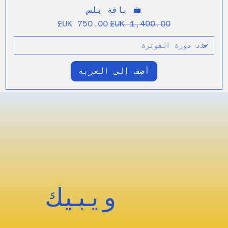
💼 باقة بلس
سعر عادي
سعر البيع
أضِف إلى العربة
ويبيك