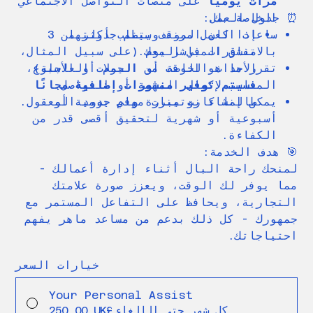
مرات يوميًا
على منصات التواصل الاجتماعي
الخاصة بك.
⏰ جدول العمل:
ساعات العمل مرنة وسيتم جدولتها
إذا كان الموقف يتطلب أكثر من 3
بالاتفاق المباشر معك.
منشورات في اليوم (على سبيل المثال،
تقرر ما هو الوقت من اليوم أو الأسبوع
الأحداث الخاصة أو الحملات العاجلة)،
المناسب لإكمال المهمة أو التواصل.
فسيتم توفير منشورات إضافية مجانًا
يمكن إنشاء روتينات مهام يومية أو
طالما كانت مبررة وفي حدود المعقول.
أسبوعية أو شهرية لتحقيق أقصى قدر من
الكفاءة.
🎯 هدف الخدمة:
لمنحك راحة البال أثناء إدارة أعمالك -
مما يوفر لك الوقت، ويعزز صورة علامتك
التجارية، ويحافظ على التفاعل المستمر مع
جمهورك - كل ذلك بدعم من مساعد ماهر يفهم
احتياجاتك.
خيارات السعر
Your Personal Assist
كل شهر حتى الإلغاء
‏250.00 UK£